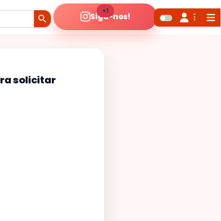
Search Button
+1
Siga-nos!
a solicitar