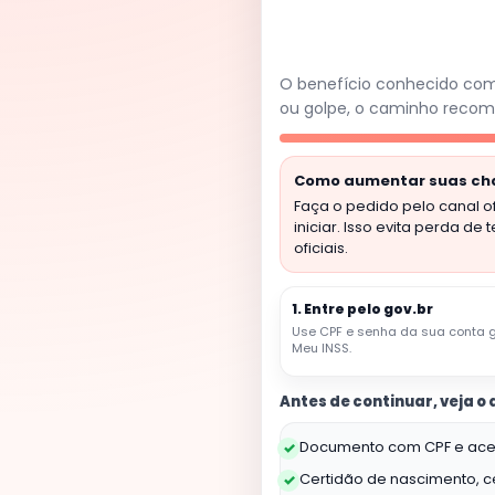
O benefício conhecido c
ou golpe, o caminho recomen
Como aumentar suas cha
Faça o pedido pelo canal o
iniciar. Isso evita perda d
oficiais.
1. Entre pelo gov.br
Use CPF e senha da sua conta g
Meu INSS.
Antes de continuar, veja o
Documento com CPF e acess
✓
Certidão de nascimento, c
✓