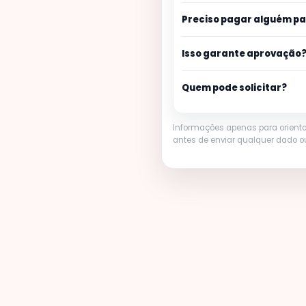
Preciso pagar alguém pa
Isso garante aprovação
Quem pode solicitar?
Informações apenas para orienta
antes de enviar qualquer dado ou