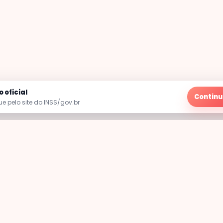
 oficial
Continu
e pelo site do INSS/gov.br
Siga-nos
e drama não tem
po de relação com os
ma e não temos nenhuma
 afiliação com outras