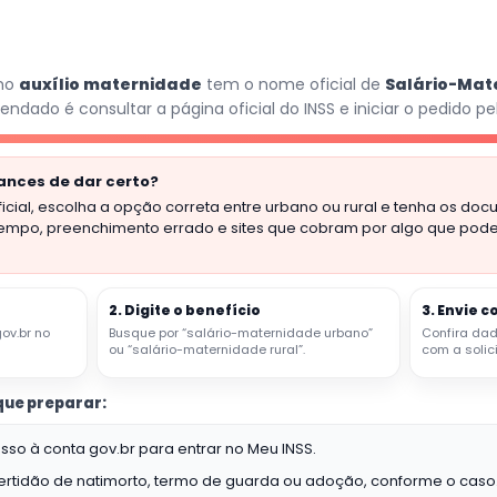
omo
auxílio maternidade
tem o nome oficial de
Salário-Mat
dado é consultar a página oficial do INSS e iniciar o pedido pe
nces de dar certo?
ficial, escolha a opção correta entre urbano ou rural e tenha os d
e tempo, preenchimento errado e sites que cobram por algo que pode 
2. Digite o benefício
3. Envie 
ov.br no
Busque por “salário-maternidade urbano”
Confira da
ou “salário-maternidade rural”.
com a solic
 que preparar:
o à conta gov.br para entrar no Meu INSS.
ertidão de natimorto, termo de guarda ou adoção, conforme o caso