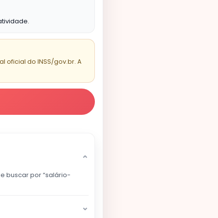
tividade.
 oficial do INSS/gov.br. A
⌄
e buscar por “salário-
⌄