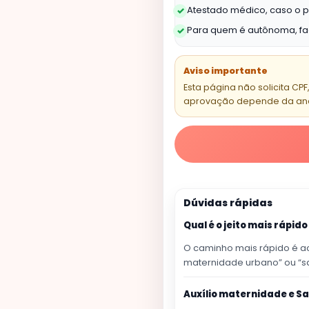
Atestado médico, caso o pe
✓
Para quem é autônoma, facu
✓
Aviso importante
Esta página não solicita CP
aprovação depende da análi
Dúvidas rápidas
Qual é o jeito mais rápido
O caminho mais rápido é ace
maternidade urbano” ou “sa
Auxílio maternidade e S