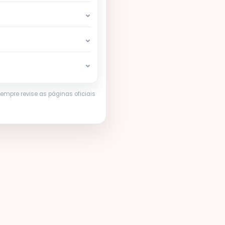
⌄
⌄
⌄
mpre revise as páginas oficiais