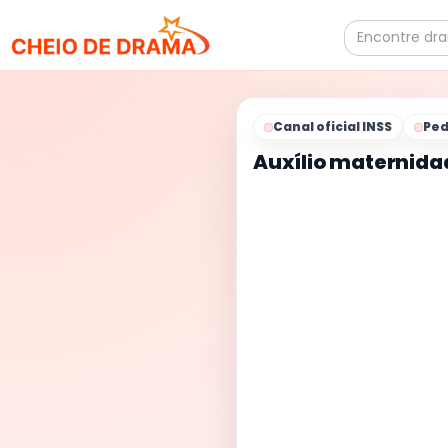
Search
for:
Canal oficial INSS
Ped
Auxílio maternidad