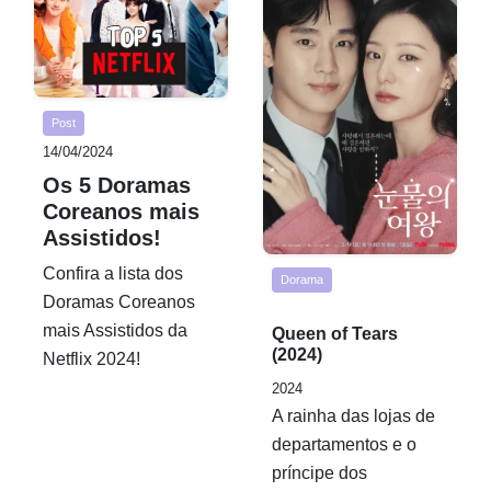
Post
14/04/2024
Os 5 Doramas
Coreanos mais
Assistidos!
Confira a lista dos
Dorama
Doramas Coreanos
Rated
mais Assistidos da
Queen of Tears
0,0
(2024)
Netflix 2024!
out
2024
of
A rainha das lojas de
5
departamentos e o
príncipe dos