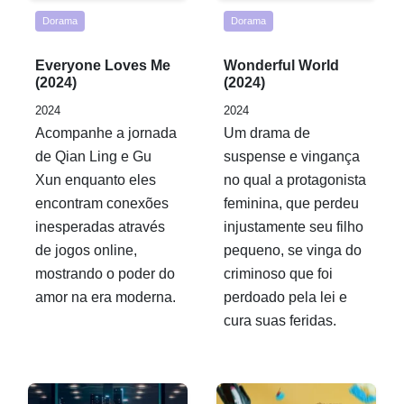
Dorama
Dorama
Rated
Rated
Everyone Loves Me
Wonderful World
0,0
0,0
(2024)
(2024)
out
out
2024
2024
of
of
Acompanhe a jornada
Um drama de
5
5
de Qian Ling e Gu
suspense e vingança
Xun enquanto eles
no qual a protagonista
encontram conexões
feminina, que perdeu
inesperadas através
injustamente seu filho
de jogos online,
pequeno, se vinga do
mostrando o poder do
criminoso que foi
amor na era moderna.
perdoado pela lei e
cura suas feridas.