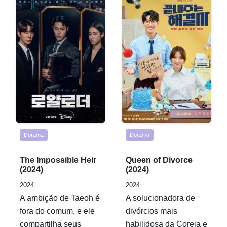
Dorama
Dorama
Rated
Rated
The Impossible Heir
Queen of Divorce
0,0
0,0
(2024)
(2024)
out
out
2024
2024
of
of
A ambição de Taeoh é
A solucionadora de
5
5
fora do comum, e ele
divórcios mais
compartilha seus
habilidosa da Coreia e