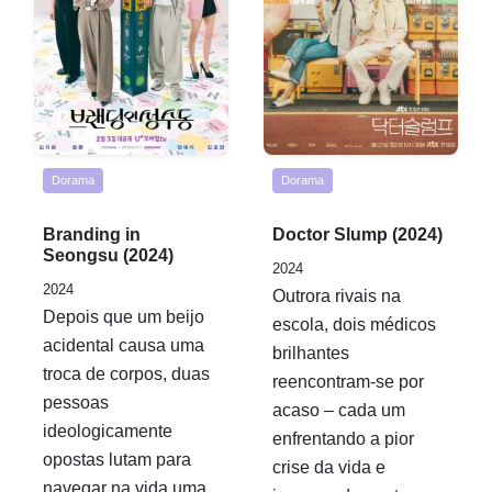
Dorama
Dorama
Rated
Rated
Branding in
Doctor Slump (2024)
0,0
0,0
Seongsu (2024)
2024
out
out
2024
Outrora rivais na
of
of
Depois que um beijo
escola, dois médicos
5
5
acidental causa uma
brilhantes
troca de corpos, duas
reencontram-se por
pessoas
acaso – cada um
ideologicamente
enfrentando a pior
opostas lutam para
crise da vida e
navegar na vida uma