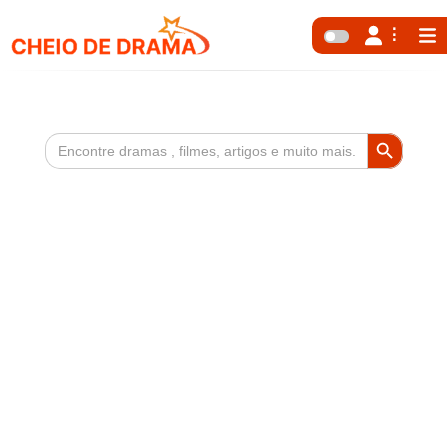
Search Button
Search
for: