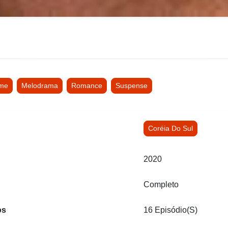
ime
Melodrama
Romance
Suspense
Coréia Do Sul
2020
Completo
os
16 Episódio(s)