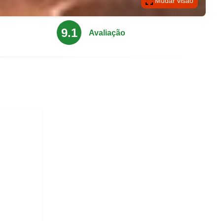
Mudar visão
9.1
Avaliação