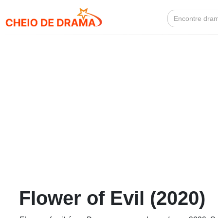
Search
for:
Flower of Evil (2020)