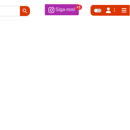
Search Button
+1
Siga-nos!