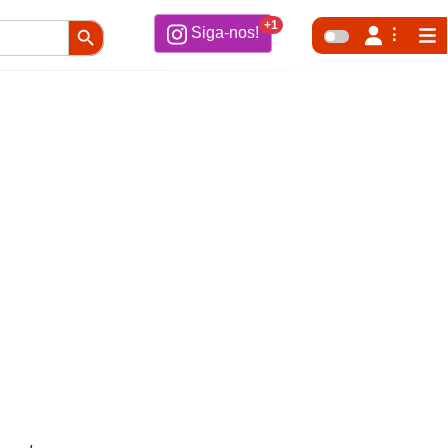
Search Button
+1
Siga-nos!