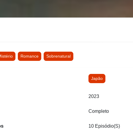
istério
Romance
Sobrenatural
Japão
2023
Completo
os
10 Episódio(s)