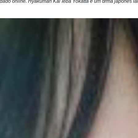
ndado online. Hyakuman Kai Ieba Yokatta é um drma japonês l