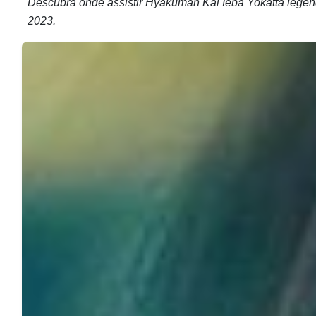
Descubra onde assistir Hyakuman Kai Ieba Yokatta lege
2023.