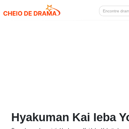
Search
for:
Hyakuman Kai Ieba Yo