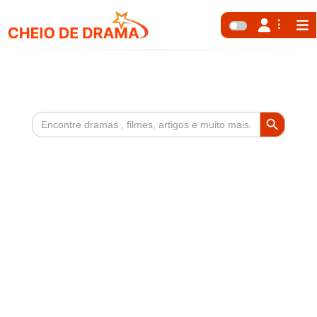
Search Button
Search
for: