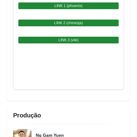
LINK 1 (phoenix)
LINK 2 (chinesja)
LINK 3 (viki)
Produção
Ng Gam Yuen