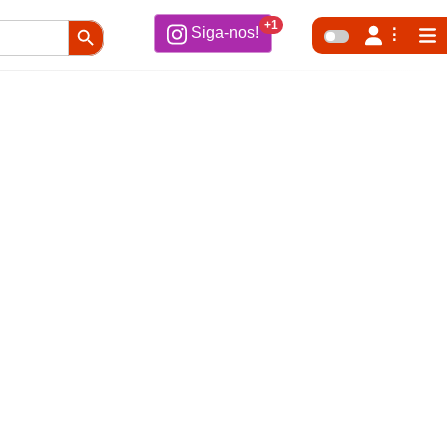
Search Button
+1
Siga-nos!