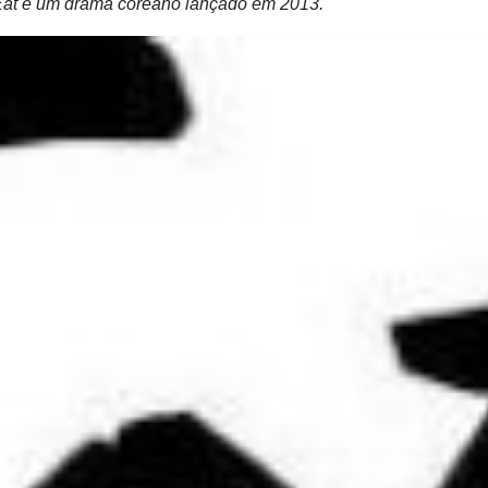
s Eat é um drama coreano lançado em 2013.