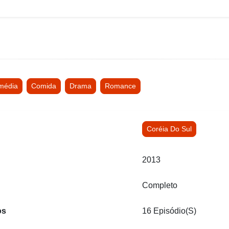
média
Comida
Drama
Romance
Coréia Do Sul
2013
Completo
os
16 Episódio(s)