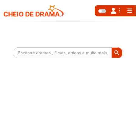
Search Button
Search
for: