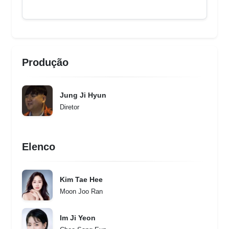
Produção
Jung Ji Hyun
Diretor
Elenco
Kim Tae Hee
Moon Joo Ran
Im Ji Yeon