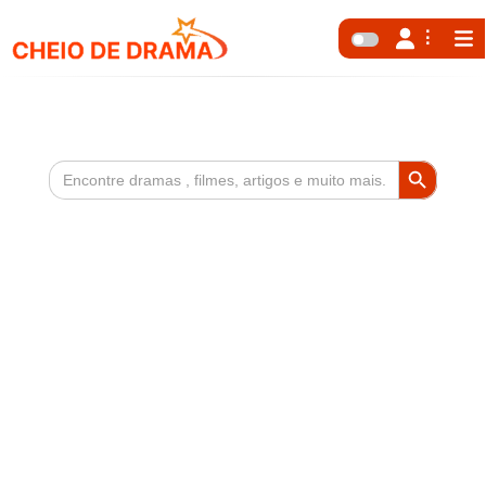
Search Button
Search
for: