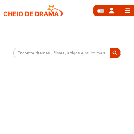
Search Button
Search
for: