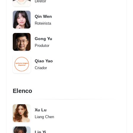
Diretor
Qin Wen
Roteirista
Gong Yu
Produtor
Qiao Yao
Criador
Elenco
Xu Lu
Liang Chen
Lin Yi