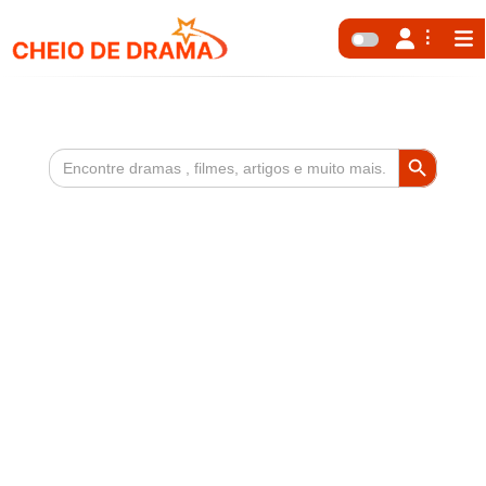
Search Button
Search
for: