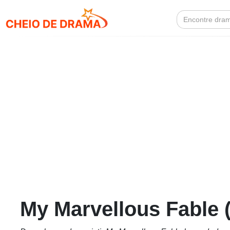
Search
for:
My Marvellous Fable 