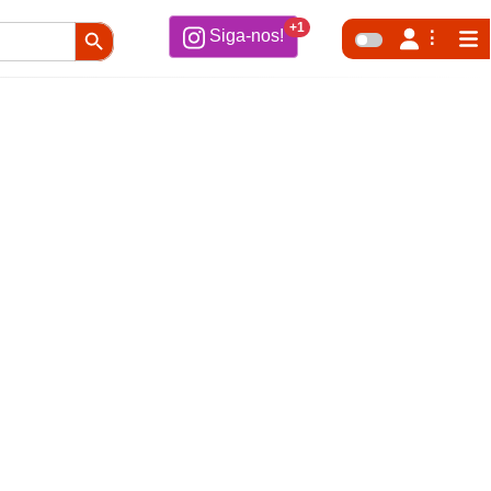
Search Button
+1
Siga-nos!