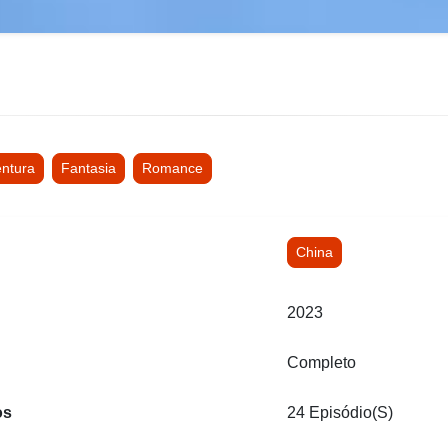
ntura
Fantasia
Romance
China
2023
Completo
os
24 Episódio(s)