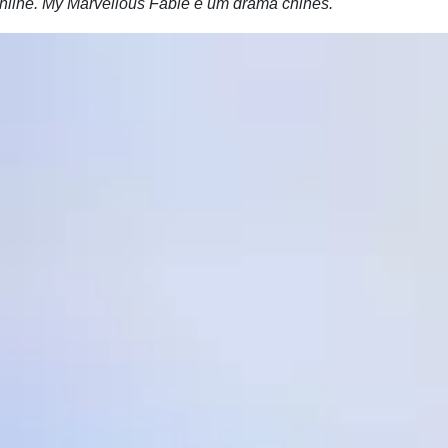
nline. My Marvellous Fable é um drama chinês.