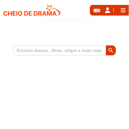
Search Button
Search
for: