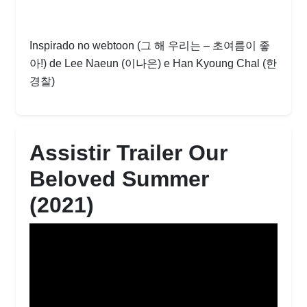
Inspirado no webtoon (그 해 우리는 – 초여름이 좋
아!) de Lee Naeun (이나은) e Han Kyoung Chal (한
경찰)
Assistir Trailer Our
Beloved Summer
(2021)