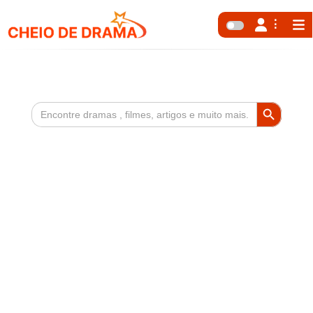
Search Button
Search
for: