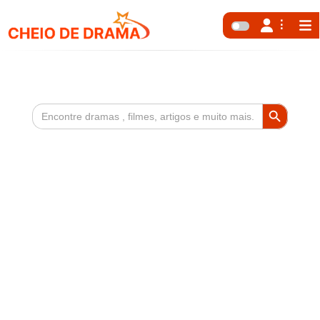
Search Button
Search
for: