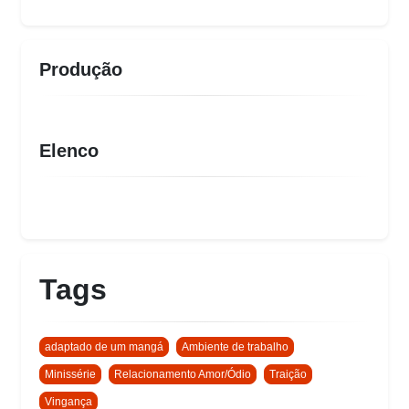
Produção
Elenco
Tags
adaptado de um mangá
Ambiente de trabalho
Minissérie
Relacionamento Amor/Ódio
Traição
Vingança