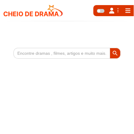
Search Button
Search
for: