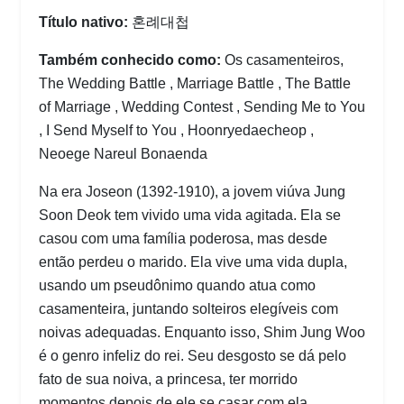
Título nativo:
혼례대첩
Também conhecido como:
Os casamenteiros,
The Wedding Battle , Marriage Battle , The Battle
of Marriage , Wedding Contest , Sending Me to You
, I Send Myself to You , Hoonryedaecheop ,
Neoege Nareul Bonaenda
Na era Joseon (1392-1910), a jovem viúva Jung
Soon Deok tem vivido uma vida agitada. Ela se
casou com uma família poderosa, mas desde
então perdeu o marido. Ela vive uma vida dupla,
usando um pseudônimo quando atua como
casamenteira, juntando solteiros elegíveis com
noivas adequadas. Enquanto isso, Shim Jung Woo
é o genro infeliz do rei. Seu desgosto se dá pelo
fato de sua noiva, a princesa, ter morrido
momentos depois de ele se casar com ela…