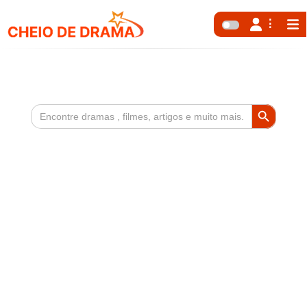
Search Button
Search
for: