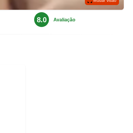
Mudar visão
8.0
Avaliação