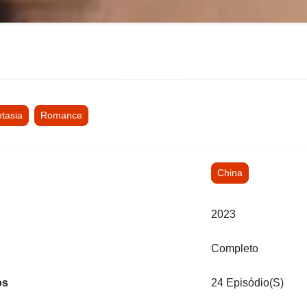
tasia
Romance
China
2023
Completo
os
24 Episódio(s)