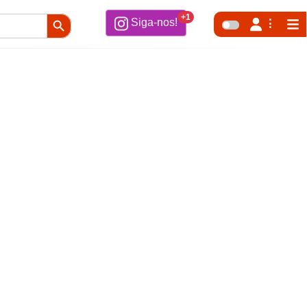
Search Button
+1
Siga-nos!