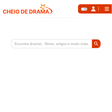
Search Button
Search
for: