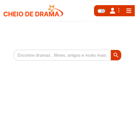
Search Button
Search
for: