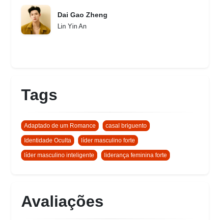
Dai Gao Zheng
Lin Yin An
Tags
Adaptado de um Romance
casal briguento
Identidade Oculta
líder masculino forte
líder masculino inteligente
liderança feminina forte
Avaliações