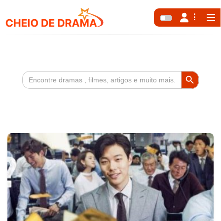
Search Button
Search
for: