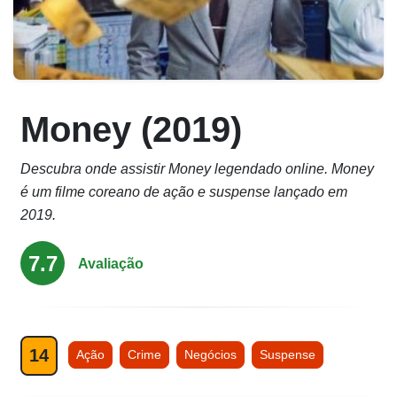
Rated
Money (2019)
0,0
out
Descubra onde assistir Money legendado online. Money
of
é um filme coreano de ação e suspense lançado em
5
2019.
7.7
Avaliação
14
Ação
Crime
Negócios
Suspense