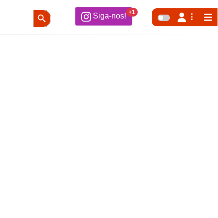
Search Button
+1
Siga-nos!