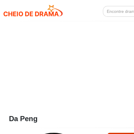
Search
for:
Da Peng