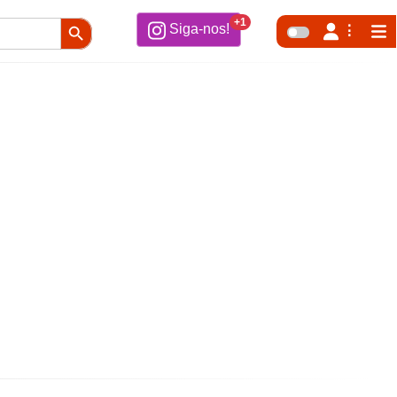
Search Button
+1
Siga-nos!