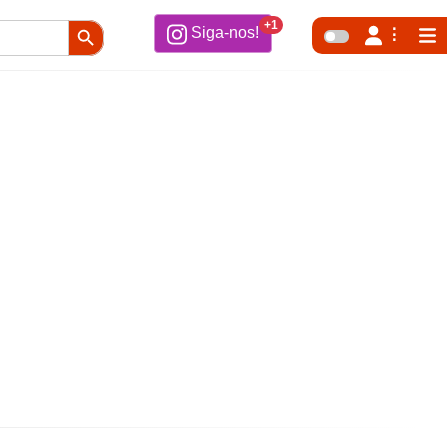
Search Button
+1
Siga-nos!