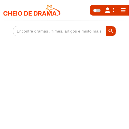
Search Button
Search
for: