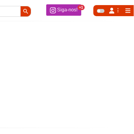
Search Button
+1
Siga-nos!