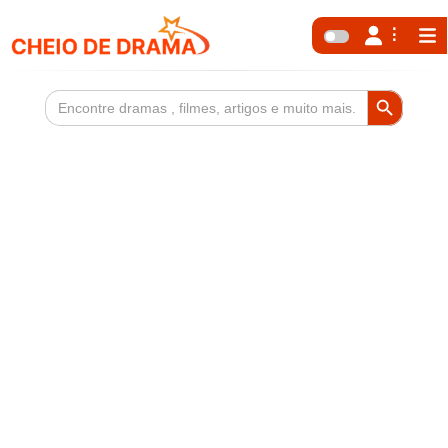
Search Button
Search
for: