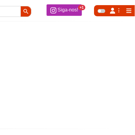
Search Button
+1
Siga-nos!