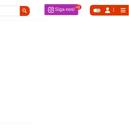
Search Button
+1
Siga-nos!