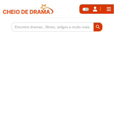
Search Button
Search
for: