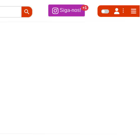
Search Button
+1
Siga-nos!