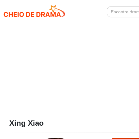
Search
for:
Xing Xiao