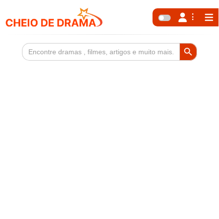
Search Button
Search
for: