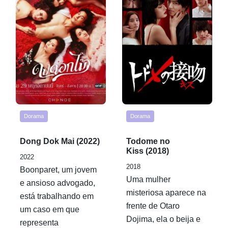
Dorama
Dorama
Rated
Rated
Dong Dok Mai (2022)
Todome no
0,0
0,0
Kiss (2018)
2022
out
out
2018
Boonparet, um jovem
of
of
Uma mulher
e ansioso advogado,
5
5
misteriosa aparece na
está trabalhando em
frente de Otaro
um caso em que
Dojima, ela o beija e
representa