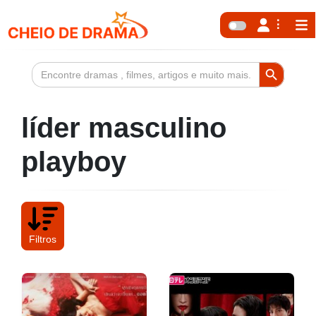
Search Button
Search
for:
líder masculino
playboy
Filtros