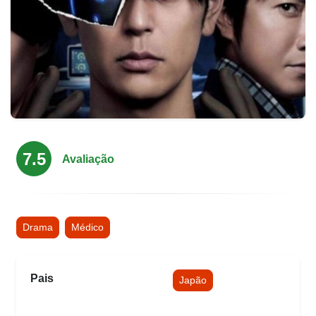
Rated
7.5
0,0
Avaliação
out
of
5
Drama
Médico
Pais
Japão