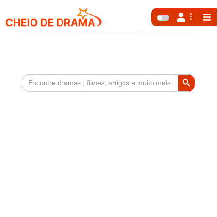
Search Button
Search
for: