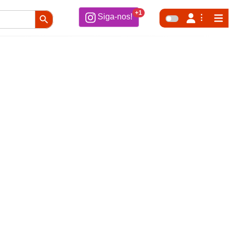
Search Button
+1
Siga-nos!