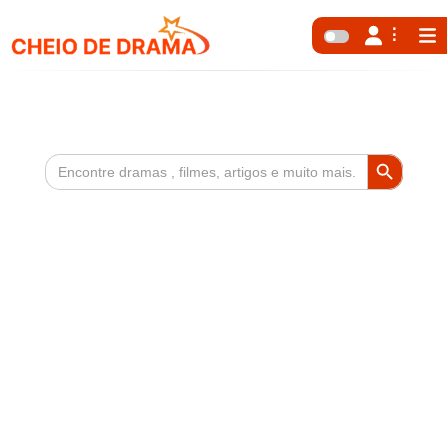
Search Button
Search
for: