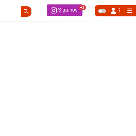
Search Button
+1
Siga-nos!