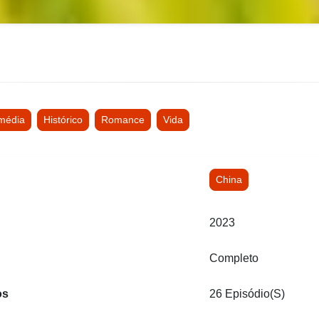
média
Histórico
Romance
Vida
China
2023
Completo
os
26 Episódio(s)