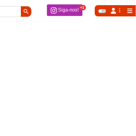
Search Button
+1
Siga-nos!