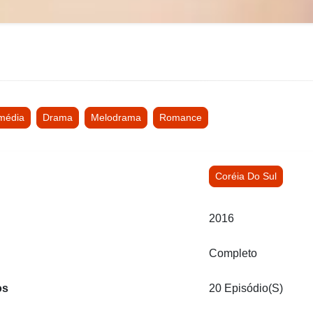
média
Drama
Melodrama
Romance
Coréia Do Sul
2016
Completo
os
20 Episódio(s)