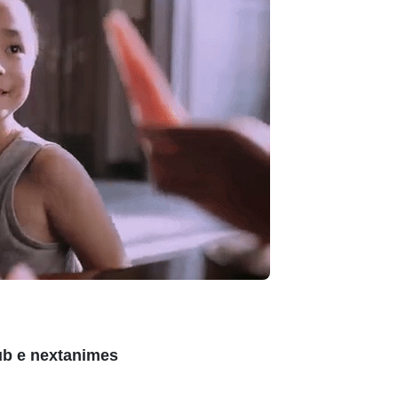
ub
e
nextanimes