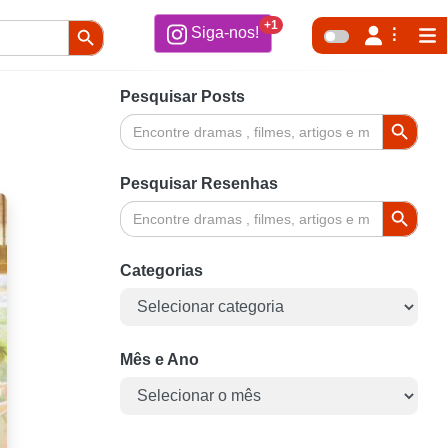
Search Button
+1
Siga-nos!
Pesquisar Posts
Search Button
Search
for:
Pesquisar Resenhas
Search Button
Search
for:
Categorias
Categorias
Mês e Ano
Mês
e
Ano