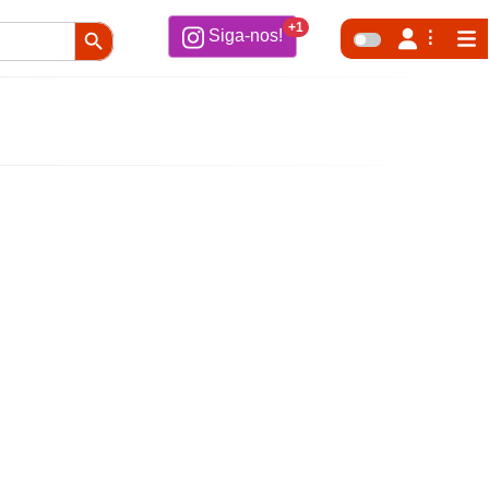
Search Button
+1
Siga-nos!