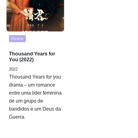
Dorama
Rated
Thousand Years for
0,0
You (2022)
out
2022
of
Thousand Years for you
5
drama – um romance
entre uma líder feminina
de um grupo de
bandidos e um Deus da
Guerra.