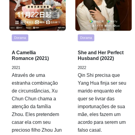
Dorama
Dorama
Rated
Rated
A Camellia
She and Her Perfect
0,0
0,0
Romance (2021)
Husband (2022)
out
out
2021
2022
of
of
Através de uma
Qin Shi precisa que
5
5
estranha combinação
Yang Hua finja ser seu
de circunstâncias, Xu
marido enquanto ele
Chun Chun chama a
quer se livrar das
atenção da família
importunações de sua
Zhou. Eles pretendem
mãe, eles fazem um
casar ela com seu
acordo para serem um
precioso filho Zhou Jun
falso casal.