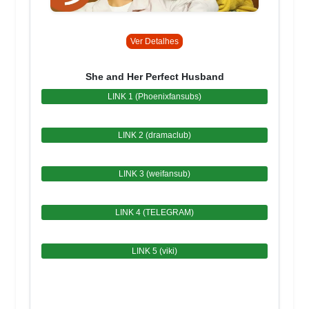
Ver Detalhes
She and Her Perfect Husband
LINK 1 (Phoenixfansubs)
LINK 2 (dramaclub)
LINK 3 (weifansub)
LINK 4 (TELEGRAM)
LINK 5 (viki)