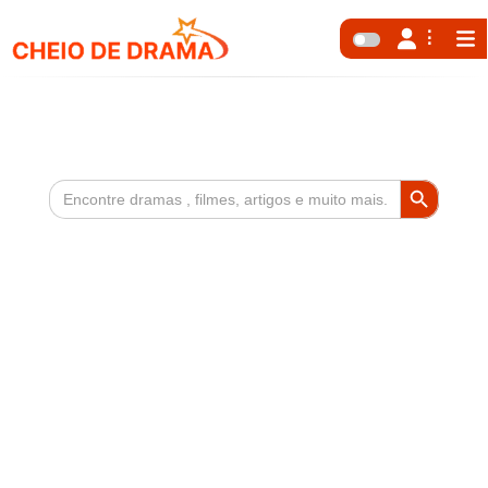
Search Button
Search
for: