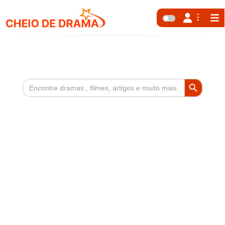
Search Button
Search
for: