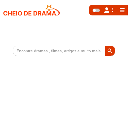
Search Button
Search
for: